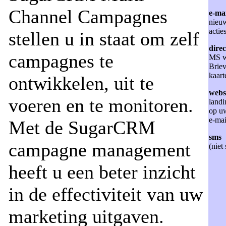
Channel Campagnes
e-mai
nieu
actie
stellen u in staat om zelf
direc
campagnes te
MS w
Briev
kaarte
ontwikkelen, uit te
webs
voeren en te monitoren.
landi
op uw
e-mai
Met de SugarCRM
sms
campagne management
(nie
heeft u een beter inzicht
in de effectiviteit van uw
marketing uitgaven.