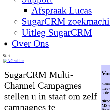
Afspraak Lucas
SugarCRM zoekmachi
Uitleg SugarCRM
Over Ons
Start
SugarCRM Multi-
Vo
Channel Campagnes
e-mai
nieu
actie
stellen u in staat om zelf
direc
campagnes te
MS w
Briev